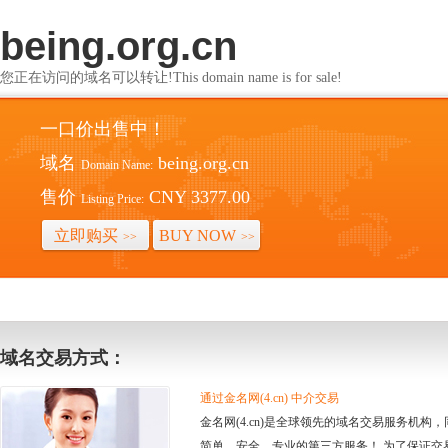
being.org.cn
您正在访问的域名可以转让!This domain name is for sale!
一口价出售中！
域名
being.org.cn
Domain Name:
售价
CNY 3377.00
Listing Price:
立即购买
BUY NOW
>>
>>
域名交易方式：
通过金名网(4.cn) 中介交易
金名网(4.cn)是全球领先的域名交易服务机
简单、安全、专业的第三方服务！ 为了保证交