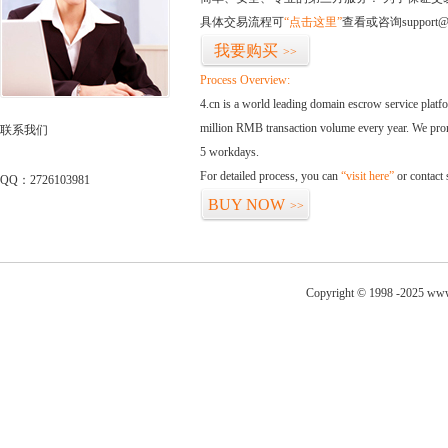
具体交易流程可
“点击这里”
查看或咨询support@
我要购买
>>
Process Overview:
4.cn is a world leading domain escrow service plat
million RMB transaction volume every year. We promi
联系我们
5 workdays.
For detailed process, you can
“visit here”
or contact
QQ：2726103981
BUY NOW
>>
Copyright © 1998 -2025 www.